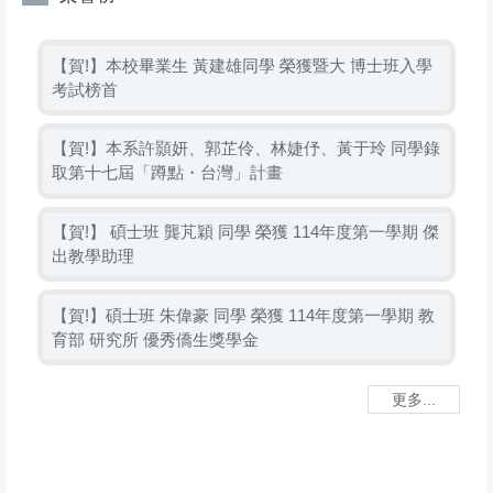
【賀!】本校畢業生 黃建雄同學 榮獲暨大 博士班入學
考試榜首
【賀!】本系許顥妍、郭芷伶、林婕伃、黃于玲 同學錄
取第十七屆「蹲點・台灣」計畫
【賀!】 碩士班 龔芃穎 同學 榮獲 114年度第一學期 傑
出教學助理
【賀!】碩士班 朱偉豪 同學 榮獲 114年度第一學期 教
育部 研究所 優秀僑生獎學金
更多...