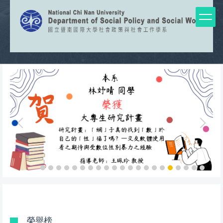
跳
到
主
要
內
容
區
榮譽榜