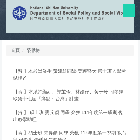
跳
到
主
要
內
容
區
首頁
榮譽榜
【賀!】本校畢業生 黃建雄同學 榮獲暨大 博士班入學考
試榜首
【賀!】本系許顥妍、郭芷伶、林婕伃、黃于玲 同學錄
取第十七屆「蹲點・台灣」計畫
【賀!】 碩士班 龔芃穎 同學 榮獲 114年度第一學期 傑
出教學助理
【賀!】碩士班 朱偉豪 同學 榮獲 114年度第一學期 教育
部 研究所 優秀僑生獎學金