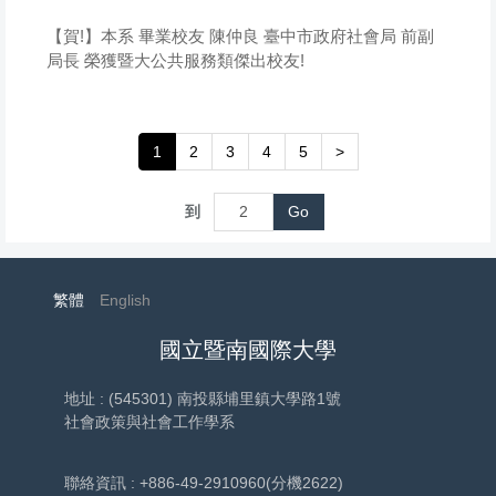
【賀!】本系 畢業校友 陳仲良 臺中市政府社會局 前副
局長 榮獲暨大公共服務類傑出校友!
1
2
3
4
5
>
到
Go
繁體
English
國立暨南國際大學
地址 : (545301) 南投縣埔里鎮大學路1號
社會政策與社會工作學系
聯絡資訊 : +886-49-2910960(分機2622)