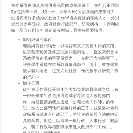
在本系優良師資所提供高品質的專業訓練下，並配合不同學
制(包括博士班、 碩士班、與學士班)所需具備的專業能力，
已培養出許多優秀的社會工作學術與實務的專業人才，分別
就業於大專院校、政府社會行政部門、研究機構、非營利組
織、及自行創立社會企業等領域，且擔任重要職位。
學術與研究單位
理論與實務相結合，以理論來支持實務工作的實踐、
以實務來驗證及修正理論的適用性，一直以來都是本
系教學所追求的重要目標之一，在此理念的影響下，
許多學生選擇在本系取得最高學位—博士，並在畢業
後承襲此理念，也投入到社會工作的教學及研究工作
的行列中。
擔任公職
從社會工作系接受四年的大學專業教育訓練之後，有
一部分畢業生會選擇通過國家考試進入政府部門工
作，而最直接的便是通過「公職社會工作師」的考
試，進入公部門執行直接服務的工作，或通過社會行
政職系考試進入行政部門，將社會政策與立法的內涵
具體落實。但也可以選擇一般行政、人事行政、觀護
人、勞工行政等相關職系來進入政府部門工作。。
進入民間非營利組織