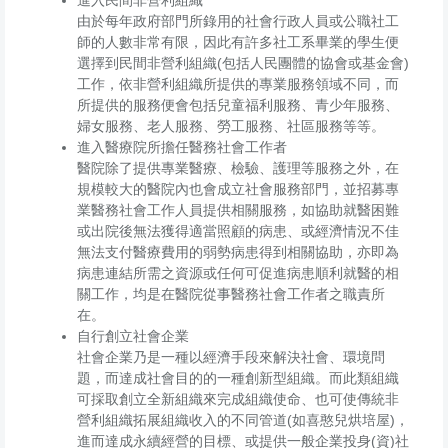
由於每年政府部門所錄用的社會行政人員或公職社工
師的人數非常有限，因此有許多社工系畢業的學生便
選擇到民間非營利組織(包括人民團體的協會或基金會)
工作，依非營利組織所提供的專業服務領域不同，而
所提供的服務便會包括兒童福利服務、青少年服務、
婦女服務、老人服務、勞工服務、社區服務等等。
進入醫療院所擔任醫務社會工作者
醫院除了提供專業醫療、檢驗、護理等服務之外，在
規模較大的醫院內也會成立社會服務部門，並招募專
業醫務社會工作人員提供相關服務，如協助就醫困難
或出院後無法獲得適當照顧的病患、或經濟情況不佳
無法支付醫療費用的弱勢病患得到相關協助，亦即為
病患連結所需之資源或任何可促進病患順利就醫的相
關工作，均是在醫院從事醫務社會工作者之職責所
在。
自行創立社會企業
社會企業乃是一種以經濟手段來解決社會、環境問
題，而達成社會目的的一種創新型組織。而此類組織
可採取創立全新組織來完成組織使命、也可使傳統非
營利組織拓展組織收入的不同管道(如喜憨兒烘培屋)，
進而達成永續經營的目標、或提供一般企業投身(資)社