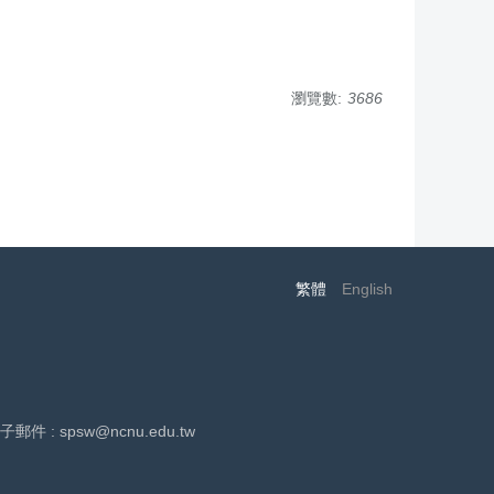
瀏覽數:
3686
繁體
English
子郵件 : spsw@ncnu.edu.tw