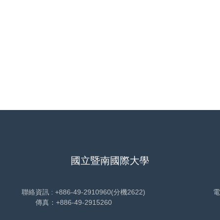
國立暨南國際大學
聯絡資訊 : +886-49-2910960(分機2622)
電
傳真：+886-49-2915260