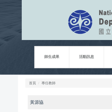
跳
到
主
要
內
容
區
師生成果
活動訊息
首頁
專任教師
黃源協