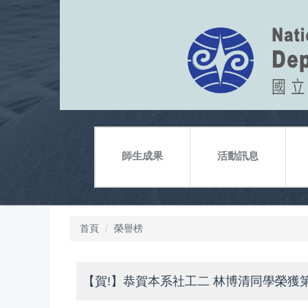
跳
到
主
要
內
容
區
師生成果
活動訊息
首頁
榮譽榜
【賀!】恭賀本系社工二 林博清同學榮獲