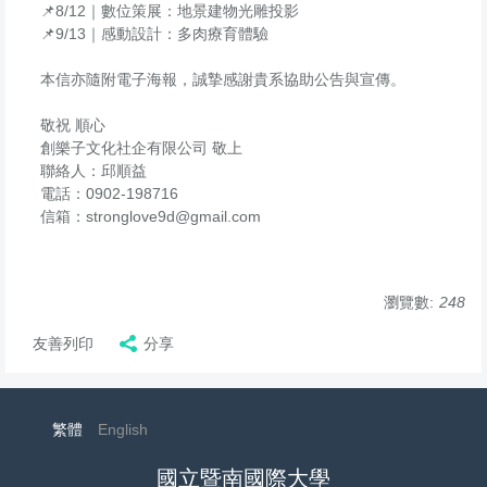
📌8/12｜數位策展：地景建物光雕投影
📌9/13｜感動設計：多肉療育體驗
本信亦隨附電子海報，誠摯感謝貴系協助公告與宣傳。
敬祝 順心
創樂子文化社企有限公司 敬上
聯絡人：邱順益
電話：0902-198716
信箱：
stronglove9d@gmail.com
瀏覽數:
248
友善列印
分享
繁體
English
國立暨南國際大學