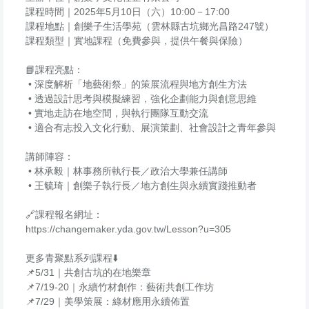
課程時間｜2025年5月10日（六）10:00－17:00
課程地點｜創樂子生活學苑（雲林縣古坑鄉光昌路247號）
課程類型｜實地課程（免費參與，提供午餐與保險）
📘課程亮點：
• 深度解析「地藝術祭」的策展流程與地方創生方法
• 透過設計思考與模擬練習，強化企劃能力與創意思維
• 實地走訪在地空間，與執行團隊互動交流
• 適合有志投入文化行動、展演策劃、社會設計之青年參與
講師陣容：
• 林承毅｜林事務所執行長／政治大學兼任講師
• 王毓琦｜創樂子執行長／地方創生與永續實踐推動者
🔗課程報名網址：
https://changemaker.yda.gov.
tw/Lesson?u=305
更多青聚點系列課程⬇️
📌5/31｜共創古坑的在地樂章
📌7/19-20｜永續竹材創作：藝術共創工作坊
📌7/29｜美學策展：綠材應用永續佈置