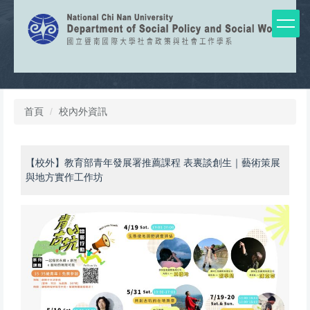
跳
到
主
要
內
容
區
首頁
校內外資訊
【校外】教育部青年發展署推薦課程 表裏談創生｜藝術策展
與地方實作工作坊