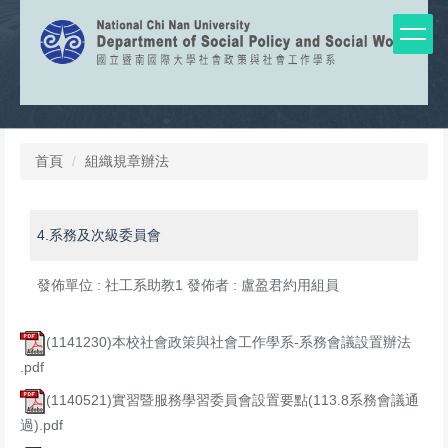
跳
到
主
要
內
容
區
首頁
組織規章辦法
4.系務及次級委員會
發佈單位 :
社工系助教1
發佈者 :
盧盈君約用組員
(1141230)本校社會政策與社會工作學系-系務會議設置辦法
.pdf
(1140521)實習暨服務學習委員會設置要點(113.8系務會議通
過).pdf