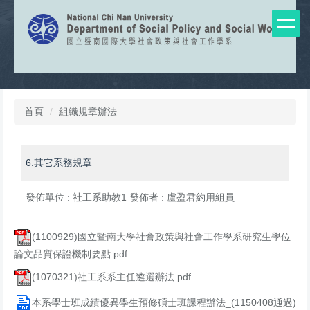
跳
到
主
要
內
容
區
首頁
組織規章辦法
6.其它系務規章
發佈單位 :
社工系助教1
發佈者 :
盧盈君約用組員
(1100929)國立暨南大學社會政策與社會工作學系研究生學位
論文品質保證機制要點.pdf
(1070321)社工系系主任遴選辦法.pdf
本系學士班成績優異學生預修碩士班課程辦法_(1150408通過)