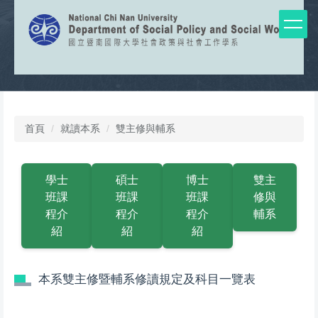
跳
到
主
要
內
容
區
首頁
就讀本系
雙主修與輔系
學士
碩士
博士
雙主
班課
班課
班課
修與
程介
程介
程介
輔系
紹
紹
紹
本系雙主修暨輔系修讀規定及科目一覽表